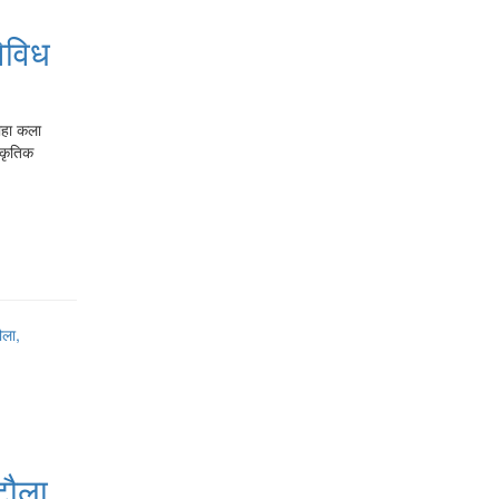
िविध
ाहा कला
्कृतिक
टौला,