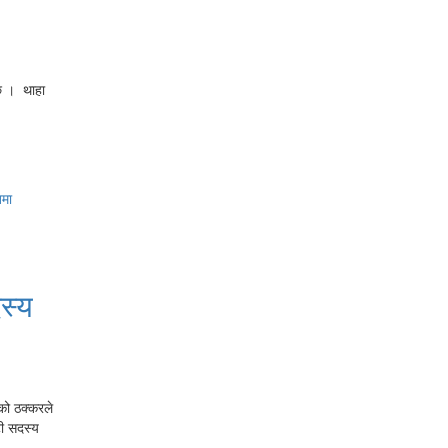
छ । थाहा
स्य
को ठक्करले
टी सदस्य