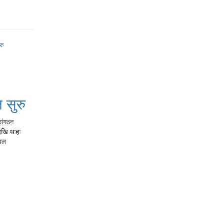
 सुरु
 संगठन
ेखि थाहा
िवल