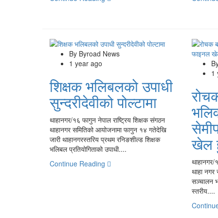
By Byroad News
1 year ago
B
1
शिक्षक भलिबलको उपाधी
रोचक
सुन्दरीदेवीको पोल्टामा
भलिव
थाहानगर/१६ फागुन नेपाल राष्ट्रिय शिक्षक संगठन
सेम
थाहानगर समितिको आयोजनामा फागुन १४ गतेदेखि
खेल ह
जारी थाहानगरस्तरिय प्रथम रनिङशील्ड शिक्षक
भलिबल प्रतियोगिताको उपाधी....
थाहानगर/१५
Continue Reading
थाहा नगर 
सञ्चालन भ
स्तरीय....
Continu