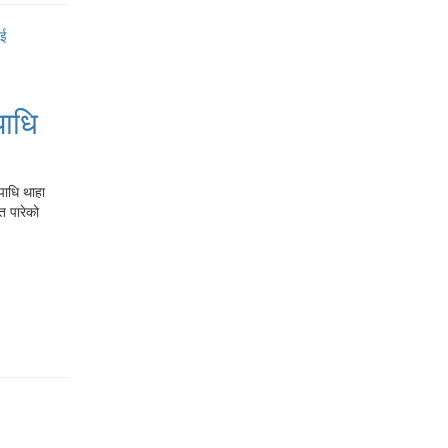
पाधि
पाधि थाहा
त पारेको