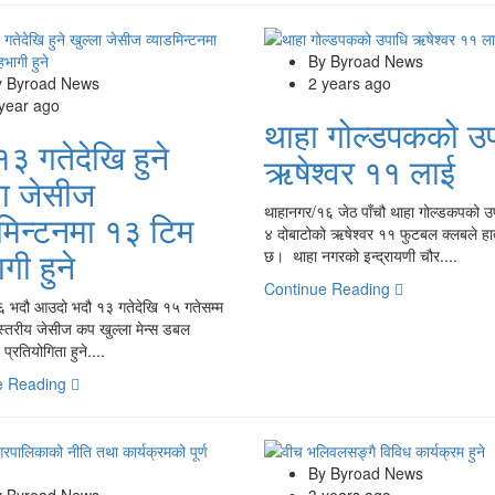
By Byroad News
y Byroad News
2 years ago
 year ago
थाहा गोल्डपकको उ
१३ गतेदेखि हुने
ऋषेश्वर ११ लाई
ला जेसीज
थाहानगर/१६ जेठ पाँचौ थाहा गोल्डकपको उ
डमिन्टनमा १३ टिम
४ दोबाटोको ऋषेश्वर ११ फुटबल क्लबले हा
गी हुने
छ। थाहा नगरको इन्द्रायणी चौर....
Continue Reading
६ भदौ आउदो भदौ १३ गतेदेखि १५ गतेसम्म
स्तरीय जेसीज कप खुल्ला मेन्स डबल
 प्रतियोगिता हुने....
e Reading
By Byroad News
y Byroad News
3 years ago