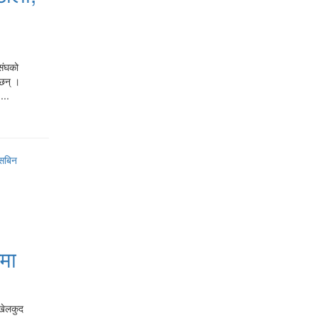
संघको
 छन् ।
...
मा
 खेलकुद