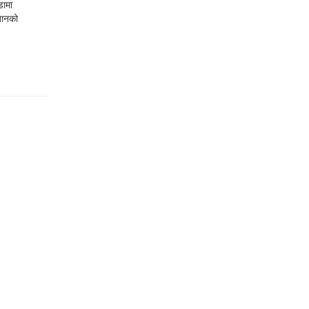
डामा
तानको