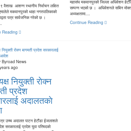
महासंघ मकवानपुरको जिल्ला अधिवेशन हेटौँ
९ वैशाख आशन्न स्थानीय निर्वाचन लक्षित
सम्पन्न भएको छ । अधिवेशनले सबिन मोक्
ा एमालेले मकवानपुरको थाहा नगरपालिकाको
अध्यक्षतामा....
वद्वता पत्र सार्वजनिक गरेको छ ।
Continue Reading
..
e Reading
y Byroad News
 years ago
यक्ष नियुक्ती राेक्न
ती प्रदेश
ारलाई अदालतकाे
श
चैत्र उच्च अदालत पाटन हेटाैंडा ईजलाशले
देश सरकारलाई प्रदेश युवा परिषदकाे