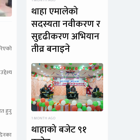
1 MONTH AGO
थाहा एमालेको
सदस्यता नवीकरण र
सुदृढीकरण अभियान
तीव्र बनाइने
रिएको
द्देश्य
मत हुनु
1 MONTH AGO
थाहाको बजेट ९१
 दिनका