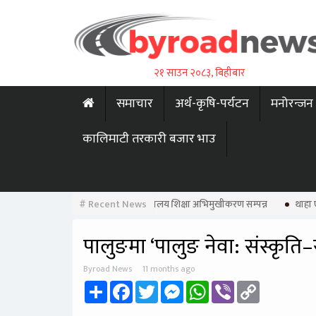
२१ साउन २०८३, बिहीबार
समाचार
अर्थ-कृषि-पर्यटन
मनोरन्जन
कालिमाटी तरकारी बजार भाउ
पालुङ क्याम्पसद्वारा विश्वविद्यालय शिक्षा अभिमुखीकरण सम्पन्न
# Recent News
थाहा ए
पालुङमा ‘पालुङ नेवा: संस्कृति–
Byroad News
11 months ago
Share
Facebook
Twitter
Messenger
WhatsApp
Viber
Copy
Link