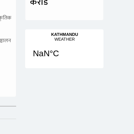
करोड
्कृतिक
ञ्चालन