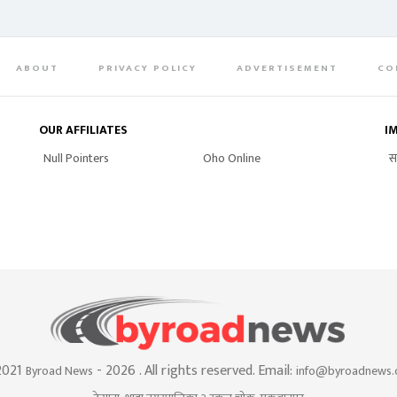
ABOUT
PRIVACY POLICY
ADVERTISEMENT
CO
OUR AFFILIATES
I
Null Pointers
Oho Online
स
2021
- 2026 . All rights reserved. Email:
Byroad News
info@byroadnews