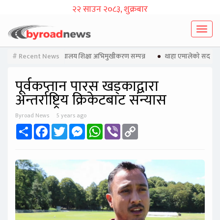
२२ साउन २०८३, शुक्रबार
Toggl
naviga
लुङ क्याम्पसद्वारा विश्वविद्यालय शिक्षा अभिमुखीकरण सम्पन्न
# Recent News
थाहा एमालेको सदस्यता
पूर्वकप्तान पारस खड्काद्वारा
अन्तर्राष्ट्रिय क्रिकेटबाट संन्यास
Byroad News
5 years ago
Share
Facebook
Twitter
Messenger
WhatsApp
Viber
Copy
Link